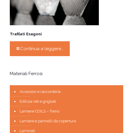
Trafilati Esagoni
Continua a leggere...
Materiali Ferrosi
Accessori e raccorderia
Edilizia reti e grigliati
Lamiere COILS – Treno
Lamiere e pannelli da copertura
Laminati