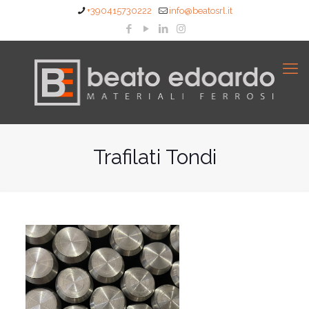
+390415730222
info@beatosrl.it
Trafilati Tondi