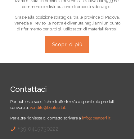
Maria di Sala, in provincia di Venezia, è attiva dal 1933 nel
commercio e distribuzione di prodotti siderurgici.
Grazie alla posizione strategica, tra le province di Padova,
Venezia e Treviso, la nostra è divenuta negli anni un punto
di riferimento per tutti gli utilizzatori di materiali ferrosi.
Scopri di più
Contattaci
Per richieste specifiche di offerte e/o disponibilità prodotti,
scrivere a:
vendite@beatosrl.it
.
Per altre richieste di contatto scrivere a
info@beatosrl.it
.
+39 0415730222