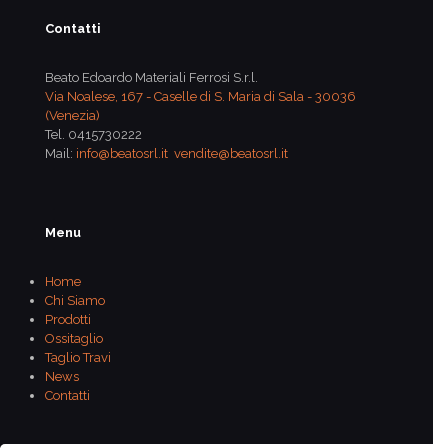
Contatti
Beato Edoardo Materiali Ferrosi S.r.l.
Via Noalese, 167 - Caselle di S. Maria di Sala - 30036
(Venezia)
Tel.
0415730222
Mail:
info@beatosrl.it
vendite@beatosrl.it
Menu
Home
Chi Siamo
Prodotti
Ossitaglio
Taglio Travi
News
Contatti