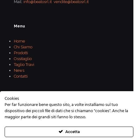
Mail:
info@beatosrl.it
vendite@beatosrl.it
Menu
Home
Chi Siamo
Prodotti
Ossitaglio
Taglio Travi
News
Contatti
Cookies
Per far funzionare bene questo sito, a volte installiamo sul tuo
dispositivo dei piccoli file di dati che si chiamano "cookies". Anche la
maggior parte dei grandi siti fanno lo stesso.
Copyright © 2022 Beato Edoardo Materiali Ferrosi S.r.l. -
Via Noalese, 167 - Caselle di S. Maria di Sala - 30036
(Venezia) - Tel. 0415730222 - Fax. 041 5730966 - Mail:
Accetta
info@beatosrl.it - P.IVA e C.F. 00130550270 -
Privacy