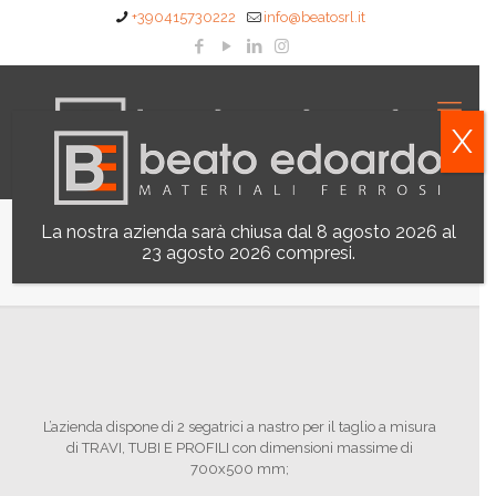
+390415730222
info@beatosrl.it
X
La nostra azienda sarà chiusa dal 8 agosto 2026 al
Taglio Travi
23 agosto 2026 compresi.
L’azienda dispone di 2 segatrici a nastro per il taglio a misura
di TRAVI, TUBI E PROFILI con dimensioni massime di
700x500 mm;