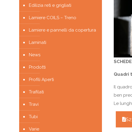
Edilizia reti e grigliati
Lamiere COILS – Treno
Lamiere e pannelli da copertura
Laminati
News
SCHEDE 
Prodotti
Quadri t
Profili Aperti
Il quadr
Trafilati
ben prec
Le lungh
Travi
Tubi
S2
Varie