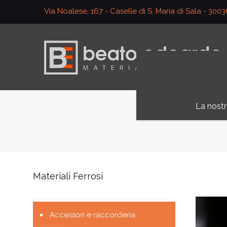
Via Noalese, 167 - Caselle di S. Maria di Sala - 300
La nostr
Materiali Ferrosi
Accessori e raccorderia