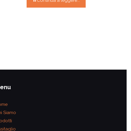
Continua a leggere...
enu
ome
i Siamo
odotti
sitaglio