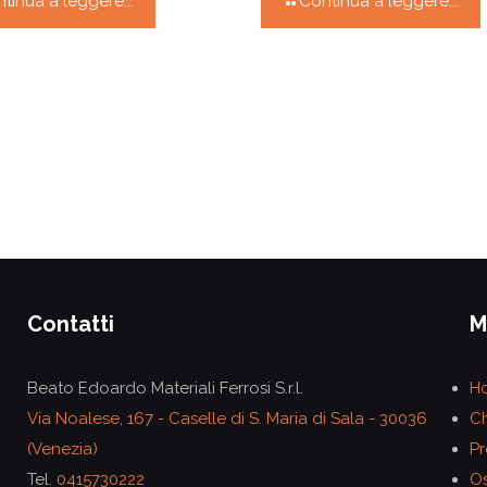
tinua a leggere...
Continua a leggere...
Contatti
M
Beato Edoardo Materiali Ferrosi S.r.l.
H
Via Noalese, 167 - Caselle di S. Maria di Sala - 30036
Ch
(Venezia)
Pr
Tel.
0415730222
Os