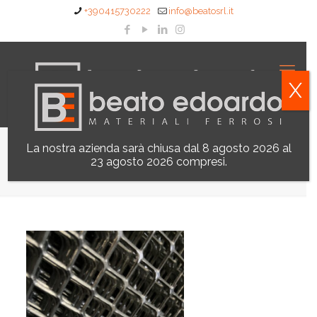
+390415730222
info@beatosrl.it
X
La nostra azienda sarà chiusa dal 8 agosto 2026 al
Reti e Tele in Rotolo
23 agosto 2026 compresi.