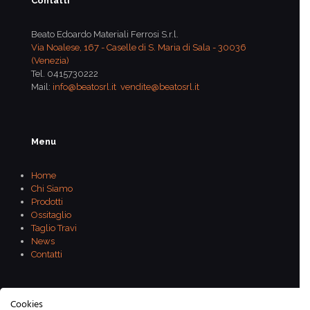
Contatti
Beato Edoardo Materiali Ferrosi S.r.l.
Via Noalese, 167 - Caselle di S. Maria di Sala - 30036
(Venezia)
Tel.
0415730222
Mail:
info@beatosrl.it
vendite@beatosrl.it
Menu
Home
Chi Siamo
Prodotti
Ossitaglio
Taglio Travi
News
Contatti
Cookies