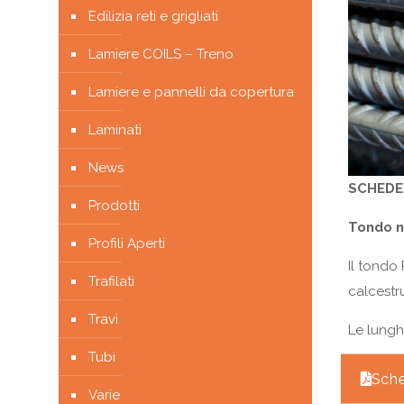
Edilizia reti e grigliati
Lamiere COILS – Treno
Lamiere e pannelli da copertura
Laminati
News
SCHEDE 
Prodotti
Tondo n
Profili Aperti
Il tondo
Trafilati
calcestr
Travi
Le lungh
Tubi
Sche
Varie