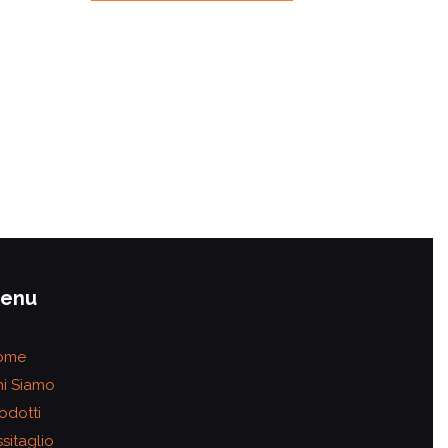
enu
ome
i Siamo
odotti
sitaglio