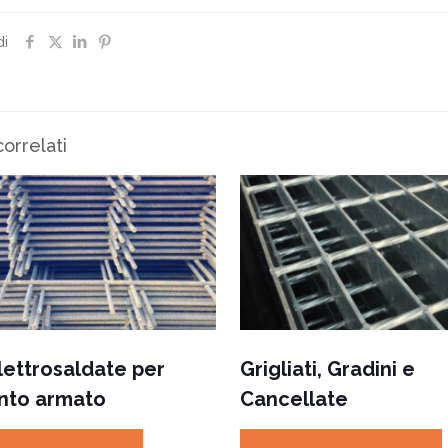
di
correlati
lettrosaldate per
Grigliati, Gradini e
to armato
Cancellate