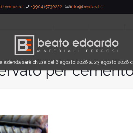
36 (Venezia)
+390415730222
info@beatosrl.it
HOME
CHI SIAMO
PRODOTTI
a azienda sarà chiusa dal 8 agosto 2026 al 23 agosto 2026 
ervato per cement