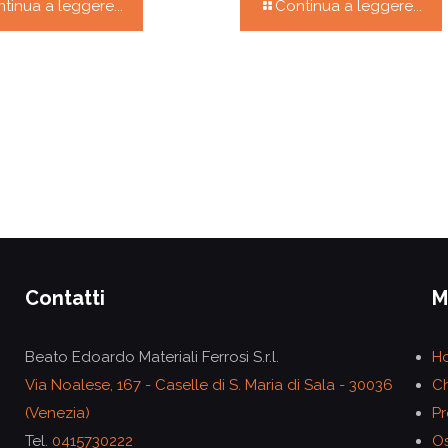
tinua a leggere...
Continua a leggere...
Contatti
M
Beato Edoardo Materiali Ferrosi S.r.l.
H
Via Noalese, 167 - Caselle di S. Maria di Sala - 30036
Ch
(Venezia)
Pr
Tel.
0415730222
Os