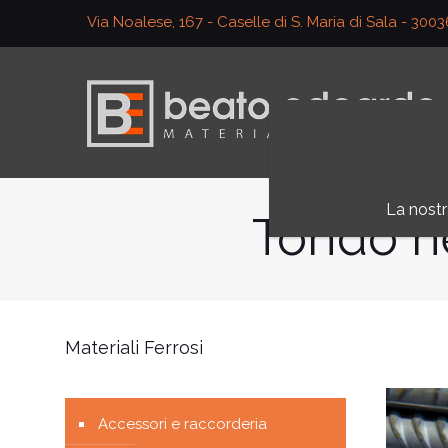
Via Noalese, 167 - Caselle di S. Maria di Sala - 300
La nostr
Tondo n
Materiali Ferrosi
Accessori e raccorderia