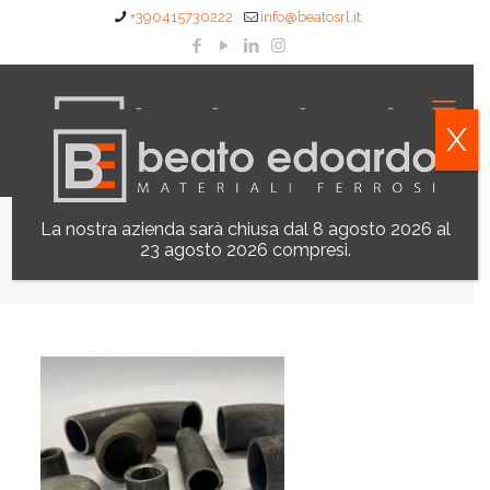
+390415730222
info@beatosrl.it
X
La nostra azienda sarà chiusa dal 8 agosto 2026 al
Raccorderia
23 agosto 2026 compresi.