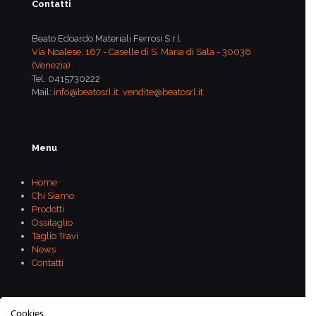
Contatti
Beato Edoardo Materiali Ferrosi S.r.l.
Via Noalese, 167 - Caselle di S. Maria di Sala - 30036
(Venezia)
Tel.
0415730222
Mail:
info@beatosrl.it
vendite@beatosrl.it
Menu
Home
Chi Siamo
Prodotti
Ossitaglio
Taglio Travi
News
Contatti
Cookies