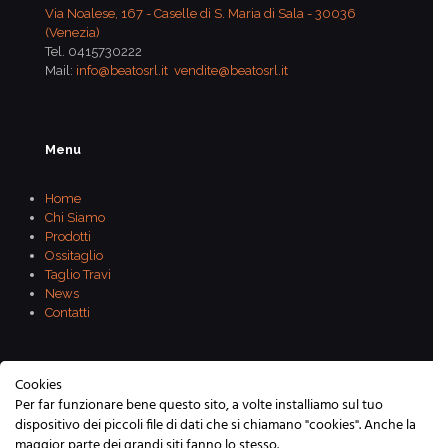
Via Noalese, 167 - Caselle di S. Maria di Sala - 30036
(Venezia)
Tel.
0415730222
Mail:
info@beatosrl.it
vendite@beatosrl.it
Menu
Home
Chi Siamo
Prodotti
Ossitaglio
Taglio Travi
News
Contatti
Cookies
Per far funzionare bene questo sito, a volte installiamo sul tuo
dispositivo dei piccoli file di dati che si chiamano "cookies". Anche la
maggior parte dei grandi siti fanno lo stesso.