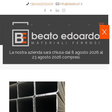
+390415730222
info@beatosrl.it
X
La nostra azienda sarà chiusa dal 8 agosto 2026 al
Tubi Rettangoli
23 agosto 2026 compresi.