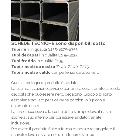
SCHEDE TECNICHE
sono disponibili sotto
Tubi neri
in qualità S235-S275-S355
Tubi decapati
in qualità E195-S235
Tubi freddo
in qualità E195
Tubi zincati da nastro
Z100-Z200-Z275
Tubi zincati a caldo
con partenza da tubo nero
Questa tipologia di prodotto è saldato.
La sua realizzazione avviene per prima cosa tramite la scelta
del coils che può essere nero, decapato, lucido o zincato,
esso viene tagliato per ricavarne porzioni più piccole
chiamate nastri.
La fase successiva è la scelta dello stampo dove il nastro
scorre al suo interno per poi essere saldato tramite
induzione.
Per avere il prodotto finito a forma quadra o rettangolare il
ricavato deve passare per un’ ulteriore stampo.