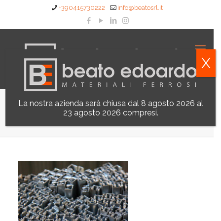
+390415730222
info@beatosrl.it
X
La nostra azienda sarà chiusa dal 8 agosto 2026 al
Fermavetro a Scatto
23 agosto 2026 compresi.