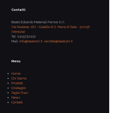
Contatti
Beato Edoardo Materiali Ferrosi S.r.l.
Via Noalese, 167 - Caselle di S. Maria di Sala - 30036
(Venezia)
Tel.
0415730222
Mail:
info@beatosrl.it
vendite@beatosrl.it
Menu
Home
Chi Siamo
Prodotti
Ossitaglio
Taglio Travi
News
Contatti