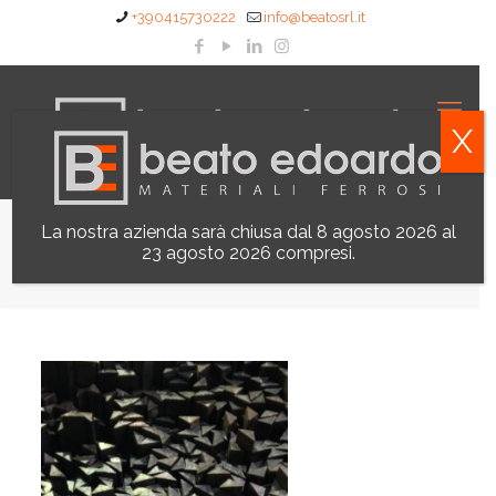
+390415730222
info@beatosrl.it
X
La nostra azienda sarà chiusa dal 8 agosto 2026 al
Ferro Triangolo Pieno
23 agosto 2026 compresi.