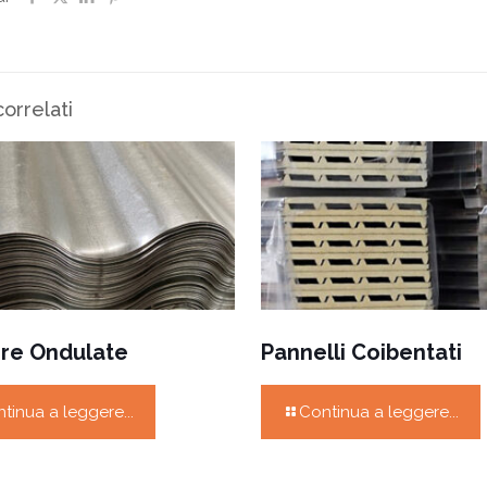
correlati
re Ondulate
Pannelli Coibentati
tinua a leggere...
Continua a leggere...