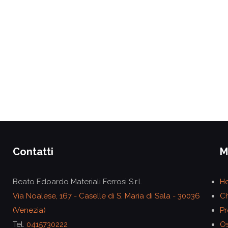
Contatti
M
Beato Edoardo Materiali Ferrosi S.r.l.
H
Via Noalese, 167 - Caselle di S. Maria di Sala - 30036
Ch
(Venezia)
Pr
Tel.
0415730222
Os