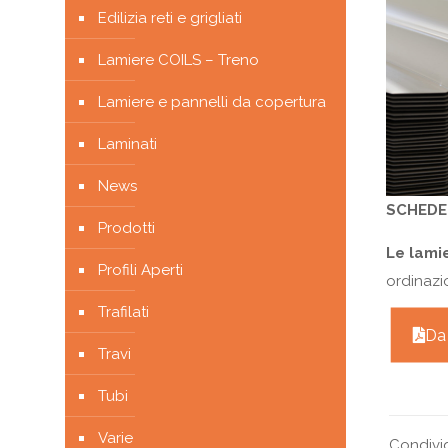
Edilizia reti e grigliati
Lamiere COILS – Treno
Lamiere e pannelli da copertura
Laminati
News
SCHEDE 
Prodotti
Le lami
Profili Aperti
ordinazi
Trafilati
Da
Travi
Tubi
Varie
Condivi