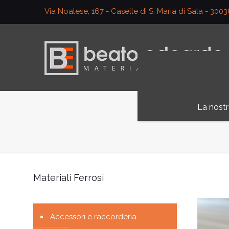
Via Noalese, 167 - Caselle di S. Maria di Sala - 300
La nostr
Materiali Ferrosi
Accessori e raccorderia