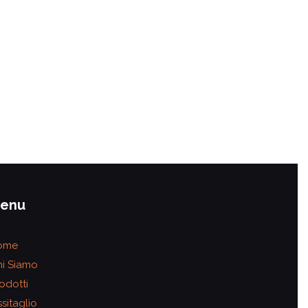
enu
ome
i Siamo
odotti
sitaglio